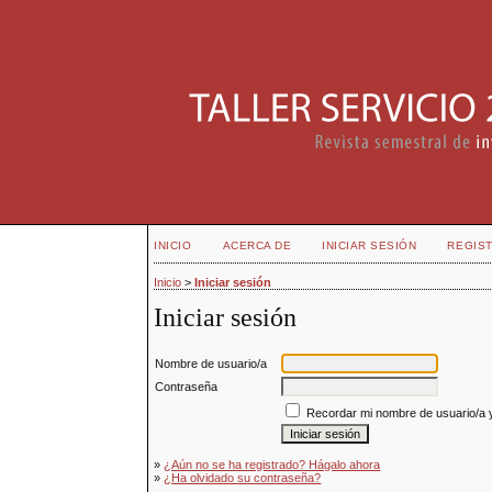
INICIO
ACERCA DE
INICIAR SESIÓN
REGIS
Inicio
>
Iniciar sesión
Iniciar sesión
Nombre de usuario/a
Contraseña
Recordar mi nombre de usuario/a 
»
¿Aún no se ha registrado? Hágalo ahora
»
¿Ha olvidado su contraseña?